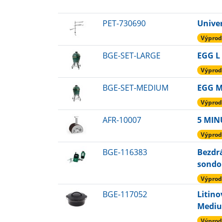
PET-730690
Unive
Výprod
BGE-SET-LARGE
EGG L 
Výprod
BGE-SET-MEDIUM
EGG M 
Výprod
AFR-10007
5 MIN
Výprod
BGE-116383
Bezdrá
sondo
Výprod
BGE-117052
Litino
Medi
Výprod