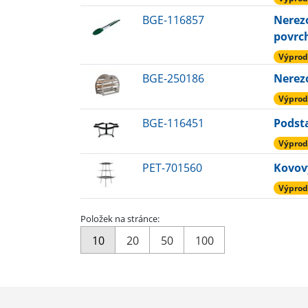
BGE-116857
Nerezo
povrc
Výprod
BGE-250186
Nerez
Výprod
BGE-116451
Podst
Výprod
PET-701560
Kovový
Výprod
Položek na stránce:
10
20
50
100