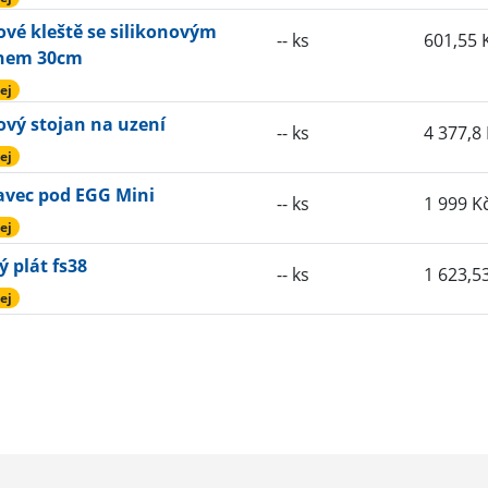
vé kleště se silikonovým
-- ks
601,55 
hem 30cm
ej
ový stojan na uzení
-- ks
4 377,8
ej
avec pod EGG Mini
-- ks
1 999 K
ej
 plát fs38
-- ks
1 623,5
ej