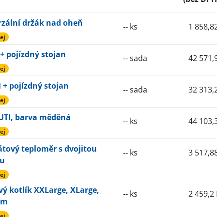
rzální držák nad oheň
-- ks
1 858,8
ej
+ pojízdný stojan
-- sada
42 571,
ej
+ pojízdný stojan
-- sada
32 313,
ej
UTI, barva měděná
-- ks
44 103,
ej
tový teploměr s dvojitou
-- ks
3 517,8
u
ej
vý kotlík XXLarge, XLarge,
-- ks
2 459,2
um
ej