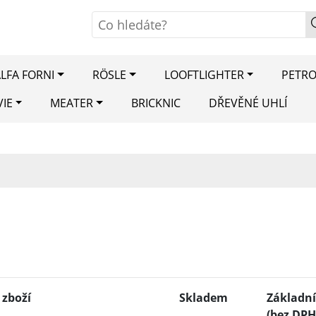
LFA FORNI
RÖSLE
LOOFTLIGHTER
PETR
VIE
MEATER
BRICKNIC
DŘEVĚNÉ UHLÍ
 zboží
Skladem
Základní
(bez DPH