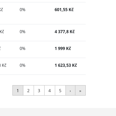
Kč
0%
601,55 Kč
 Kč
0%
4 377,8 Kč
č
0%
1 999 Kč
3 Kč
0%
1 623,53 Kč
1
2
3
4
5
›
»