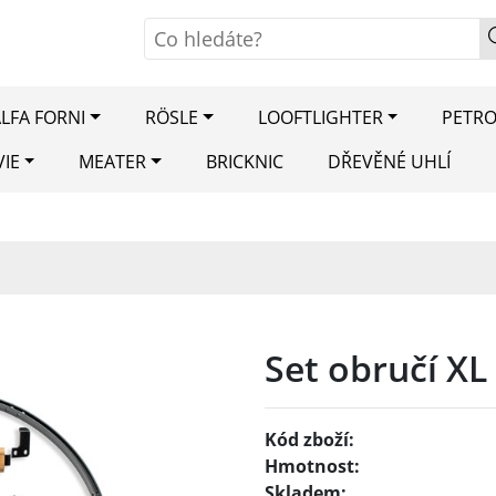
LFA FORNI
RÖSLE
LOOFTLIGHTER
PETR
VIE
MEATER
BRICKNIC
DŘEVĚNÉ UHLÍ
Set obručí XL
Kód zboží:
Hmotnost:
Skladem: