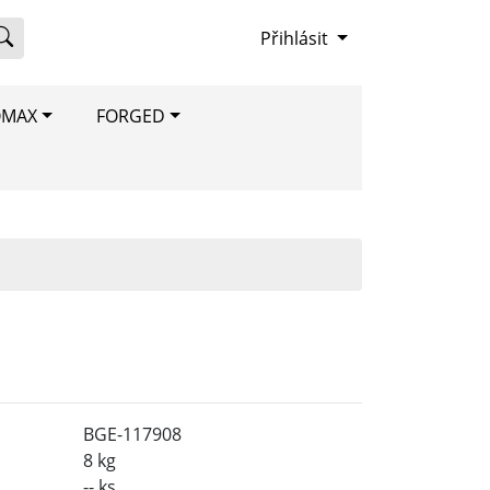
Přihlásit
OMAX
FORGED
BGE-117908
8 kg
-- ks