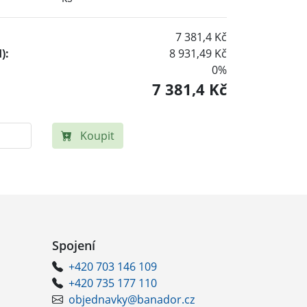
7 381,4 Kč
):
8 931,49 Kč
0%
7 381,4 Kč
Koupit
Spojení
+420 703 146 109
+420 735 177 110
objednavky@banador.cz