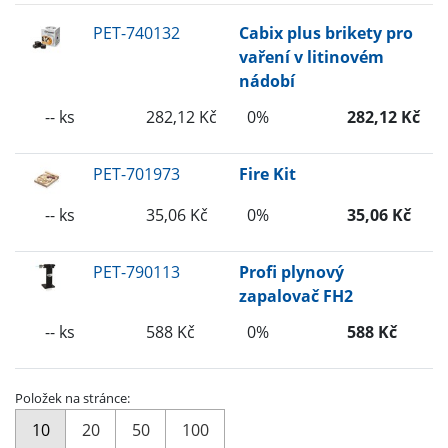
PET-740132
Cabix plus brikety pro
vaření v litinovém
nádobí
-- ks
282,12 Kč
0%
282,12 Kč
PET-701973
Fire Kit
-- ks
35,06 Kč
0%
35,06 Kč
PET-790113
Profi plynový
zapalovač FH2
-- ks
588 Kč
0%
588 Kč
Položek na stránce:
10
20
50
100