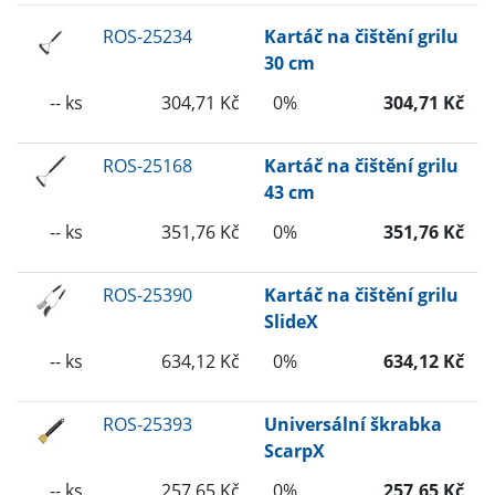
ROS-25234
Kartáč na čištění grilu
30 cm
-- ks
304,71 Kč
0%
304,71 Kč
ROS-25168
Kartáč na čištění grilu
43 cm
-- ks
351,76 Kč
0%
351,76 Kč
ROS-25390
Kartáč na čištění grilu
SlideX
-- ks
634,12 Kč
0%
634,12 Kč
ROS-25393
Universální škrabka
ScarpX
-- ks
257,65 Kč
0%
257,65 Kč