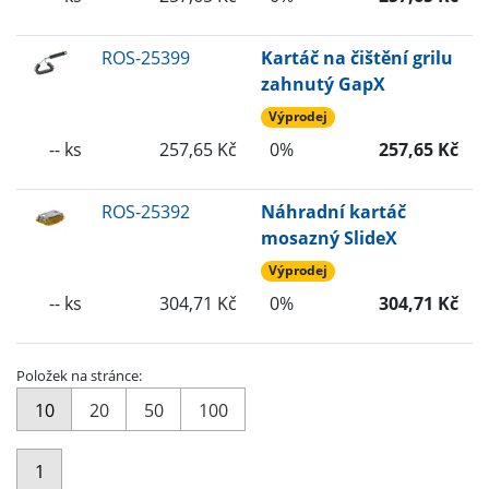
ROS-25399
Kartáč na čištění grilu
zahnutý GapX
Výprodej
-- ks
257,65 Kč
0%
257,65 Kč
ROS-25392
Náhradní kartáč
mosazný SlideX
Výprodej
-- ks
304,71 Kč
0%
304,71 Kč
Položek na stránce:
10
20
50
100
1