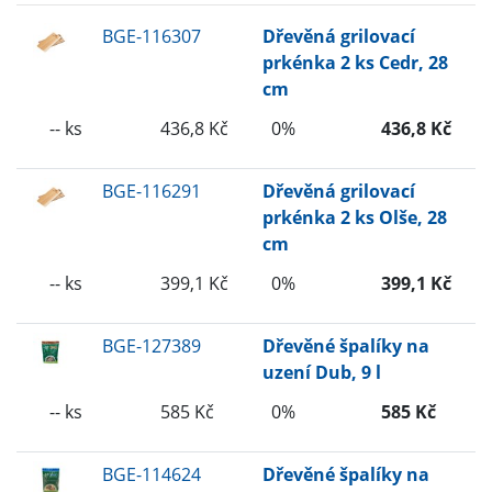
BGE-116307
Dřevěná grilovací
prkénka 2 ks Cedr, 28
cm
-- ks
436,8 Kč
0%
436,8 Kč
BGE-116291
Dřevěná grilovací
prkénka 2 ks Olše, 28
cm
-- ks
399,1 Kč
0%
399,1 Kč
BGE-127389
Dřevěné špalíky na
uzení Dub, 9 l
-- ks
585 Kč
0%
585 Kč
BGE-114624
Dřevěné špalíky na