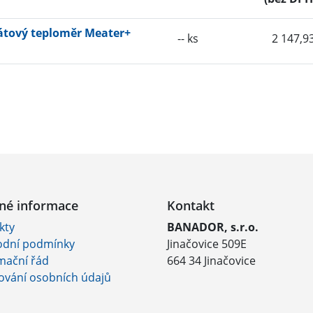
átový teploměr Meater+
-- ks
2 147,9
né informace
Kontakt
kty
BANADOR, s.r.o.
dní podmínky
Jinačovice 509E
mační řád
664 34 Jinačovice
ování osobních údajů