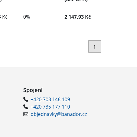
3 Kč
0%
2 147,93 Kč
1
Spojení
+420 703 146 109
+420 735 177 110
objednavky@banador.cz