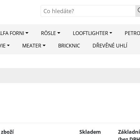
LFA FORNI
RÖSLE
LOOFTLIGHTER
PETR
VIE
MEATER
BRICKNIC
DŘEVĚNÉ UHLÍ
 zboží
Skladem
Základní
(bez DPH