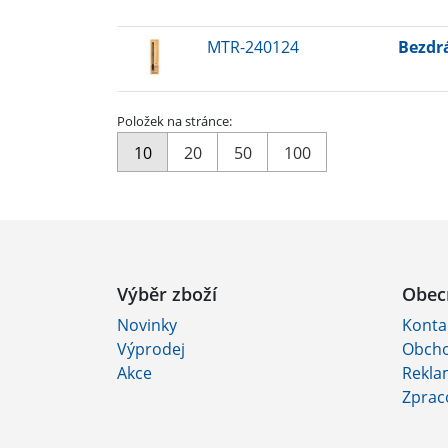
MTR-240124
Bezdr
Položek na stránce:
10
20
50
100
Výběr zboží
Obec
Novinky
Konta
Výprodej
Obcho
Akce
Rekla
Zprac