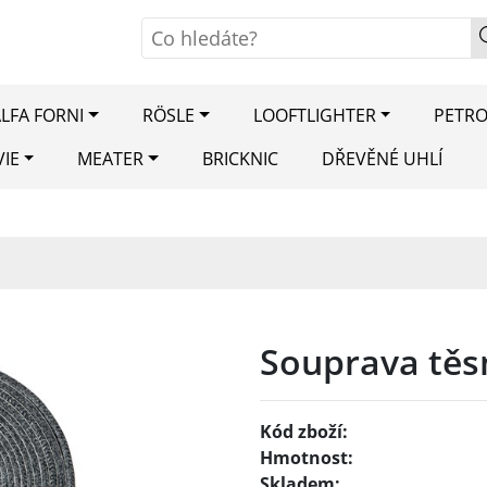
LFA FORNI
RÖSLE
LOOFTLIGHTER
PETR
VIE
MEATER
BRICKNIC
DŘEVĚNÉ UHLÍ
Souprava těsn
Kód zboží:
Hmotnost:
Skladem: