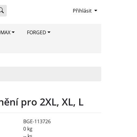
Přihlásit
OMAX
FORGED
ění pro 2XL, XL, L
BGE-113726
0 kg
-- ks