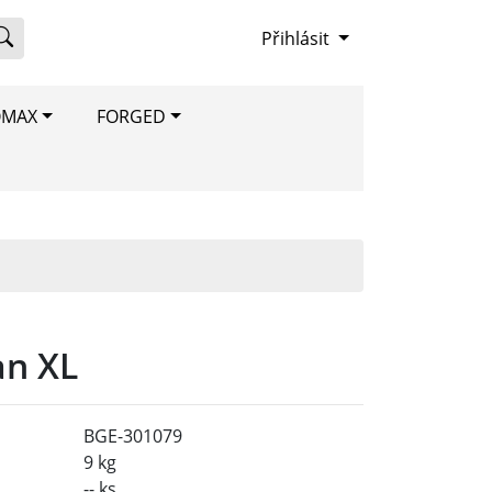
Přihlásit
OMAX
FORGED
an XL
BGE-301079
9 kg
-- ks