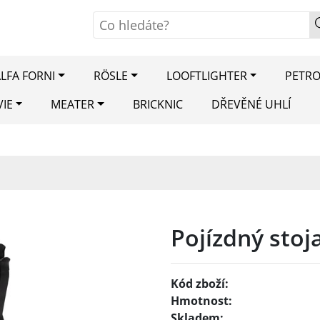
LFA FORNI
RÖSLE
LOOFTLIGHTER
PETR
VIE
MEATER
BRICKNIC
DŘEVĚNÉ UHLÍ
Pojízdný stoj
Kód zboží:
Hmotnost:
Skladem: