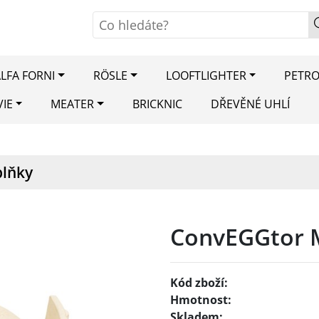
LFA FORNI
RÖSLE
LOOFTLIGHTER
PETR
VIE
MEATER
BRICKNIC
DŘEVĚNÉ UHLÍ
plňky
ConvEGGtor 
Kód zboží:
Hmotnost:
Skladem: