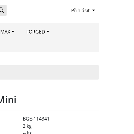
Přihlásit
OMAX
FORGED
Mini
BGE-114341
2 kg
-- ks