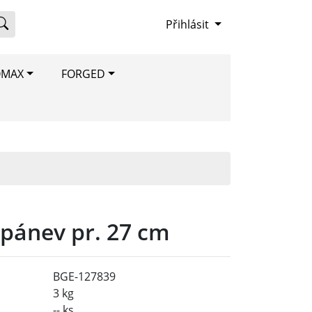
Přihlásit
OMAX
FORGED
 pánev pr. 27 cm
BGE-127839
3 kg
-- ks