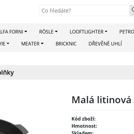
LFA FORNI
RÖSLE
LOOFTLIGHTER
PETR
VIE
MEATER
BRICKNIC
DŘEVĚNÉ UHLÍ
plňky
Malá litinová
Kód zboží:
Hmotnost:
Skladem: