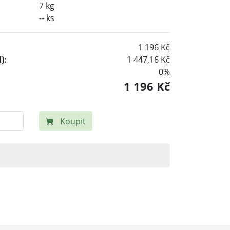
7 kg
-- ks
1 196 Kč
):
1 447,16 Kč
0%
1 196 Kč
Koupit