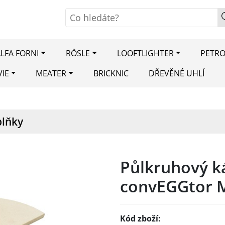
LFA FORNI
RÖSLE
LOOFTLIGHTER
PETR
VIE
MEATER
BRICKNIC
DŘEVĚNÉ UHLÍ
plňky
Půlkruhový 
convEGGtor 
Kód zboží: