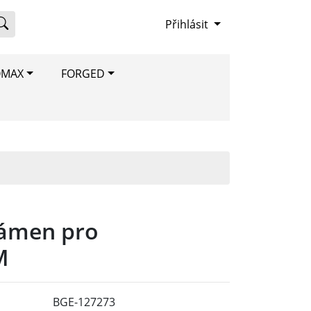
Přihlásit
OMAX
FORGED
kámen pro
M
BGE-127273