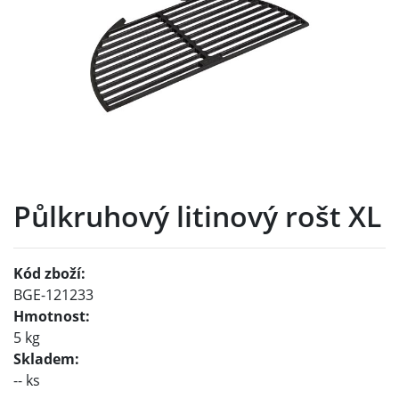
Půlkruhový litinový rošt XL
Kód zboží:
BGE-121233
Hmotnost:
5 kg
Skladem:
-- ks