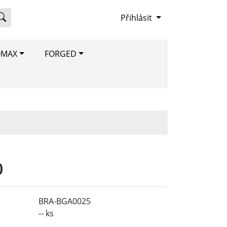
Přihlásit
OMAX
FORGED
0
BRA-BGA0025
-- ks