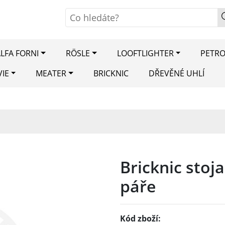
LFA FORNI
RÖSLE
LOOFTLIGHTER
PETR
VIE
MEATER
BRICKNIC
DŘEVĚNÉ UHLÍ
Bricknic stoja
páře
Kód zboží: