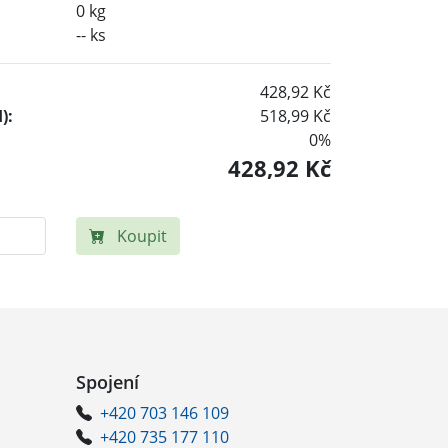
0 kg
-- ks
428,92 Kč
):
518,99 Kč
0%
428,92 Kč
Koupit
Spojení
+420 703 146 109
+420 735 177 110