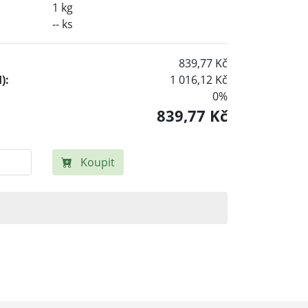
1 kg
-- ks
839,77 Kč
):
1 016,12 Kč
0%
839,77 Kč
Koupit