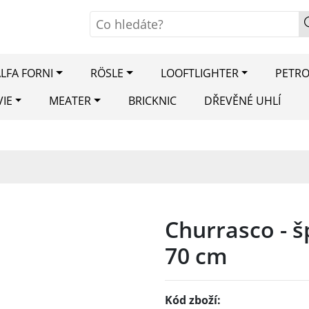
LFA FORNI
RÖSLE
LOOFTLIGHTER
PETR
VIE
MEATER
BRICKNIC
DŘEVĚNÉ UHLÍ
Churrasco - š
70 cm
Kód zboží: