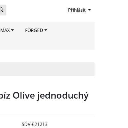
Přihlásit
OMAX
FORGED
píz Olive jednoduchý
SDV-621213