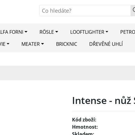
LFA FORNI
RÖSLE
LOOFTLIGHTER
PETR
VIE
MEATER
BRICKNIC
DŘEVĚNÉ UHLÍ
Intense - nůž
Kód zboží:
Hmotnost:
Skladem: