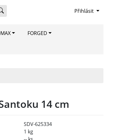
Přihlásit
OMAX
FORGED
 Santoku 14 cm
SDV-625334
1 kg
-- ks