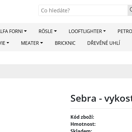
LFA FORNI
RÖSLE
LOOFTLIGHTER
PETR
VIE
MEATER
BRICKNIC
DŘEVĚNÉ UHLÍ
Sebra - vykos
Kód zboží:
Hmotnost:
Skladem: