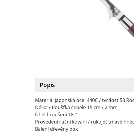
Popis
Materiál japonská ocel 440C / tvrdost 58 Ro
Délka / tloušťka čepele 15 cm / 2 mm
Úhel broušení 18 °
Provedení ruční kování / rukojeť tmavě hně
Balení dřevěný box