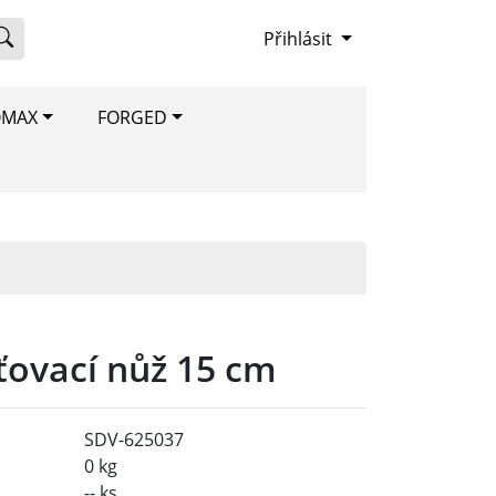
Přihlásit
OMAX
FORGED
ťovací nůž 15 cm
SDV-625037
0 kg
-- ks