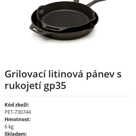
Grilovací litinová pánev s
rukojetí gp35
Kód zboží:
PET-730744
Hmotnost:
6 kg
Skladem: