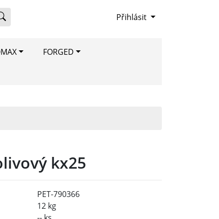
Přihlásit
OMAX
FORGED
olivový kx25
PET-790366
12 kg
-- ks