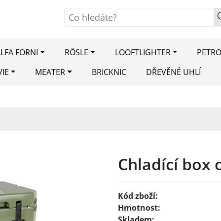
LFA FORNI
RÖSLE
LOOFTLIGHTER
PETR
VIE
MEATER
BRICKNIC
DŘEVĚNÉ UHLÍ
Chladící box 
Kód zboží:
Hmotnost:
Skladem: