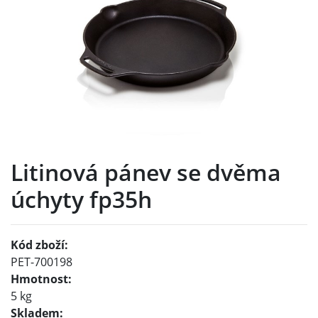
Litinová pánev se dvěma
úchyty fp35h
Kód zboží:
PET-700198
Hmotnost:
5 kg
Skladem: