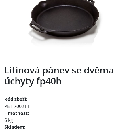
Litinová pánev se dvěma
úchyty fp40h
Kód zboží:
PET-700211
Hmotnost:
6 kg
Skladem: