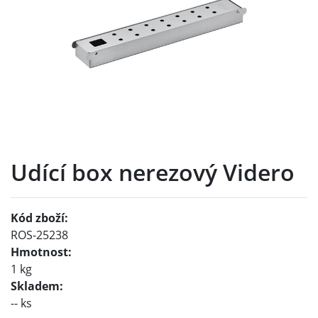
Udící box nerezový Videro
Kód zboží:
ROS-25238
Hmotnost:
1 kg
Skladem:
-- ks