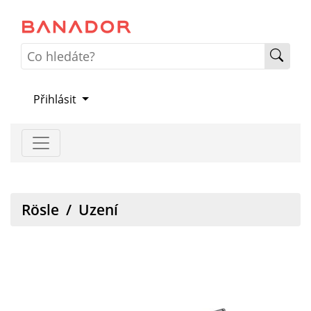
Přihlásit
Rösle
/
Uzení