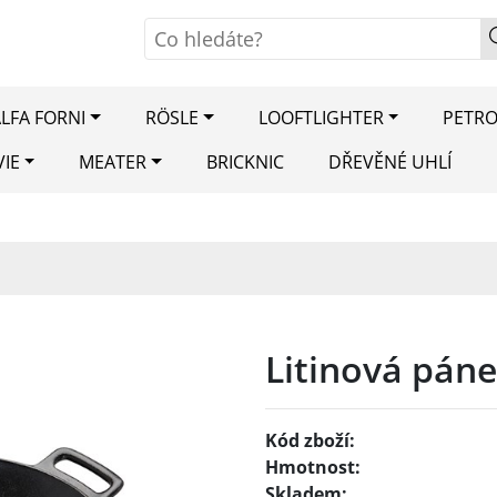
LFA FORNI
RÖSLE
LOOFTLIGHTER
PETR
VIE
MEATER
BRICKNIC
DŘEVĚNÉ UHLÍ
Litinová pán
Kód zboží:
Hmotnost:
Skladem: