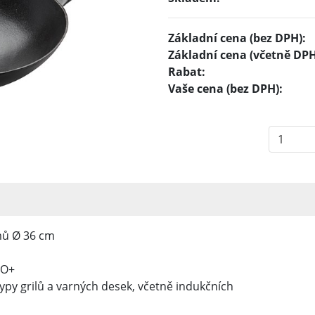
Základní cena (bez DPH):
Základní cena (včetně DPH
Rabat:
Vaše cena (bez DPH):
mů Ø 36 cm
IO+
py grilů a varných desek, včetně indukčních