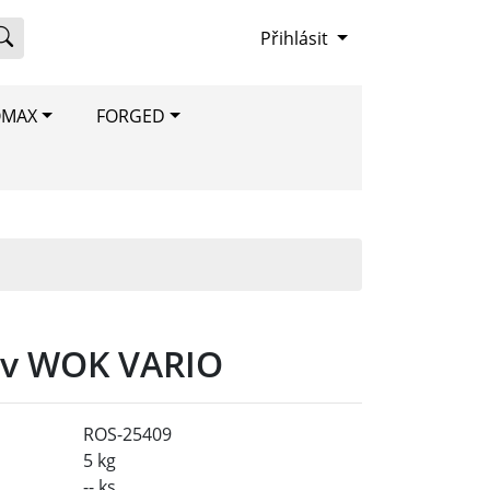
Přihlásit
OMAX
FORGED
ev WOK VARIO
ROS-25409
5 kg
-- ks