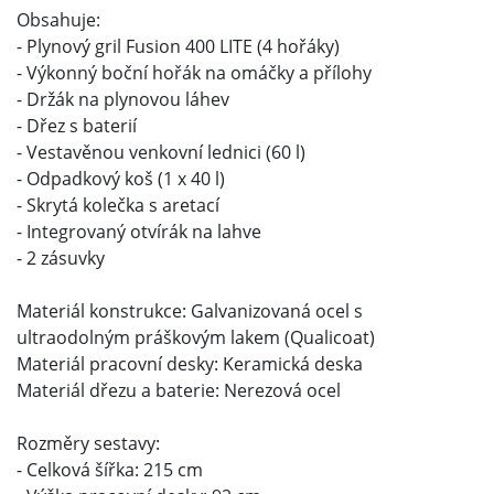
Obsahuje:
- Plynový gril Fusion 400 LITE (4 hořáky)
- Výkonný boční hořák na omáčky a přílohy
- Držák na plynovou láhev
- Dřez s baterií
- Vestavěnou venkovní lednici (60 l)
- Odpadkový koš (1 x 40 l)
- Skrytá kolečka s aretací
- Integrovaný otvírák na lahve
- 2 zásuvky
Materiál konstrukce: Galvanizovaná ocel s
ultraodolným práškovým lakem (Qualicoat)
Materiál pracovní desky: Keramická deska
Materiál dřezu a baterie: Nerezová ocel
Rozměry sestavy:
- Celková šířka: 215 cm